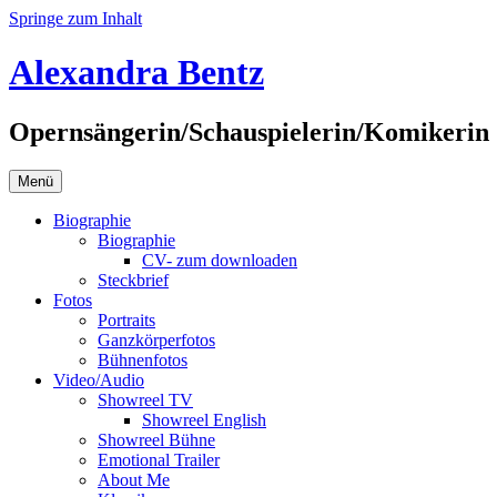
Springe zum Inhalt
Alexandra Bentz
Opernsängerin/Schauspielerin/Komikerin
Menü
Biographie
Biographie
CV- zum downloaden
Steckbrief
Fotos
Portraits
Ganzkörperfotos
Bühnenfotos
Video/Audio
Showreel TV
Showreel English
Showreel Bühne
Emotional Trailer
About Me