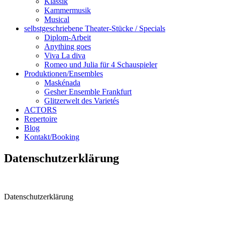
Klassik
Kammermusik
Musical
selbstgeschriebene Theater-Stücke / Specials
Diplom-Arbeit
Anything goes
Viva La diva
Romeo und Julia für 4 Schauspieler
Produktionen/Ensembles
Maskénada
Gesher Ensemble Frankfurt
Glitzerwelt des Varietés
ACTORS
Repertoire
Blog
Kontakt/Booking
Datenschutzerklärung
Datenschutzerklärung